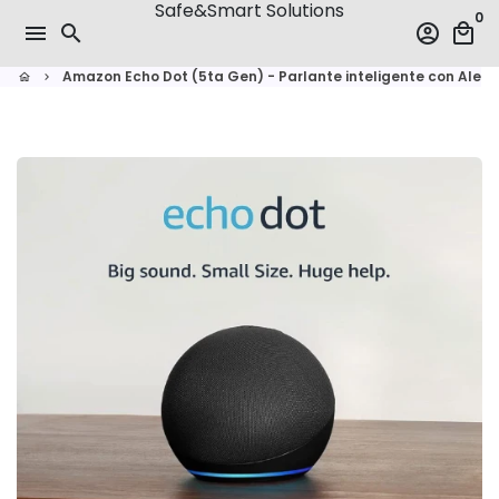
Safe&Smart Solutions
Skip
0
menu
search
account_circle
local_mall
to
content
Amazon Echo Dot (5ta Gen) - Parlante inteligente con Alexa
home
keyboard_arrow_right