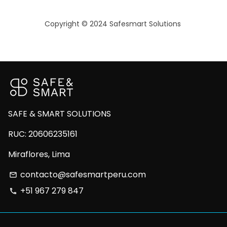
Copyright © 2024 Safesmart Solutions
SAFE & SMART SOLUTIONS
RUC: 20606235161
Miraflores, Lima
contacto@safesmartperu.com
email
+51 967 279 847
phone